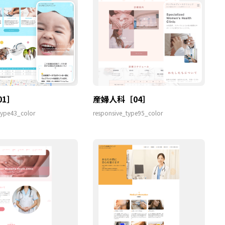
01］
産婦人科［04］
type43_color
responsive_type95_color