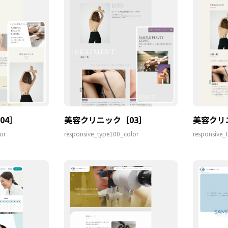
04］
美容クリニック［03］
美容クリ
or
responsive_type100_color
responsive_