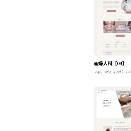
産婦人科［03］
responsive_type90_col