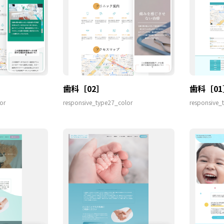
歯科［02］
歯科［01
or
responsive_type27_color
responsive_