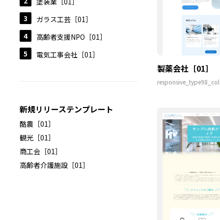
塗装業［01］
ガラス工芸［01］
高齢者支援NPO［01］
電気工事会社［01］
製薬会社［01］
responsive_type98_col
新規リリーステンプレート
酪農［01］
観光［01］
商工会［01］
高齢者介護施設［01］