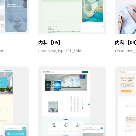
内科［05］
内科［04
or
responsive_type101_color
responsive_