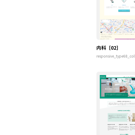
内科［02］
responsive_type68_col