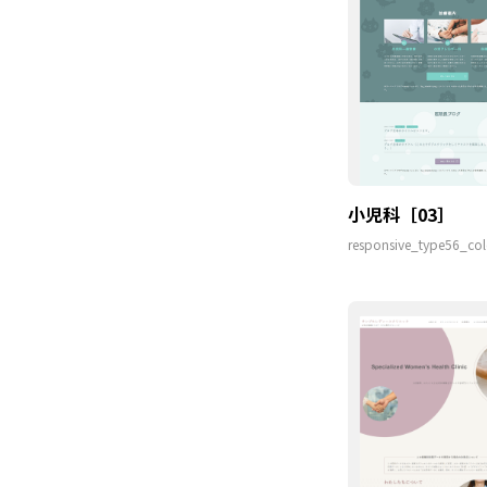
小児科［03］
responsive_type56_col