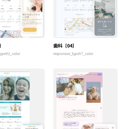
］
歯科［04］
type92_color
responsive_type57_color