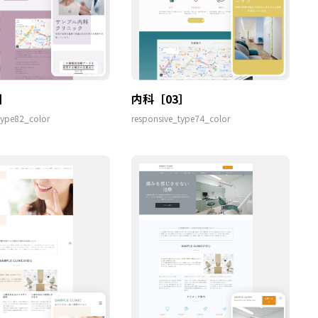
］
内科［03］
type82_color
responsive_type74_color