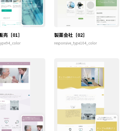
販売［01］
製薬会社［02］
type94_color
responsive_type104_color