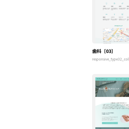
歯科［03］
responsive_type32_col