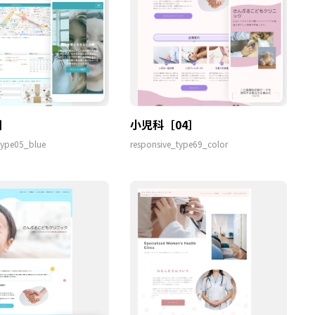
］
小児科［04］
type05_blue
responsive_type69_color