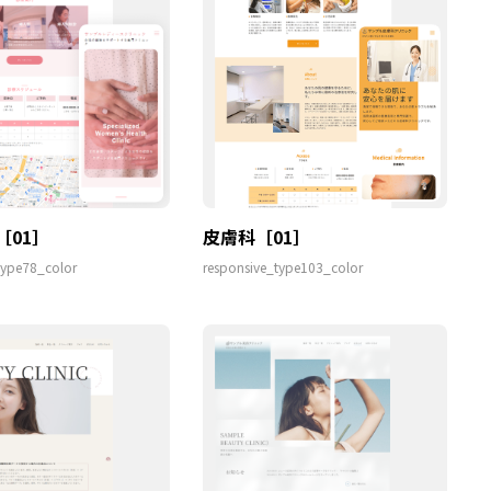
［01］
皮膚科［01］
type78_color
responsive_type103_color