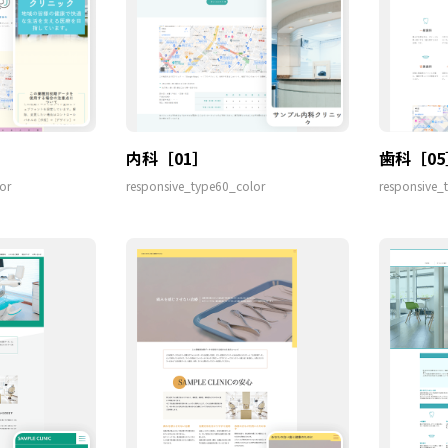
内科［01］
歯科［05
or
responsive_type60_color
responsive_