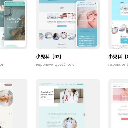
小児科［02］
小児科［
or
responsive_type50_color
responsive_