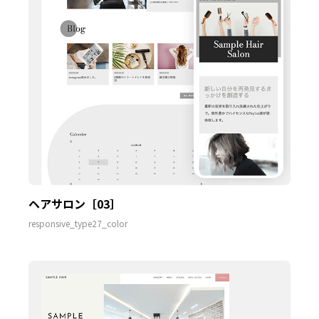
ヘアサロン［03］
responsive_type27_color