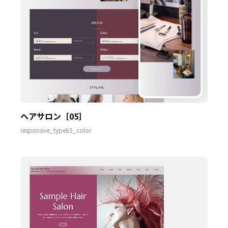
ヘアサロン［05］
responsive_type65_color