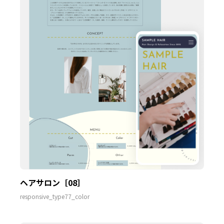
ヘアサロン［08］
responsive_type77_color