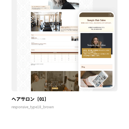
ヘアサロン［01］
responsive_type18_brown