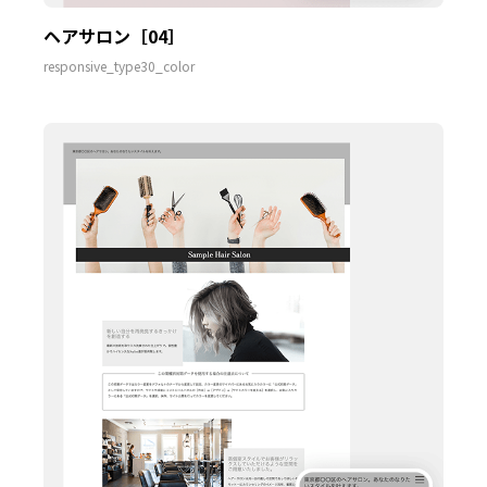
ヘアサロン［04］
responsive_type30_color