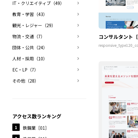
IT・クリエイティブ（49）
教育・学習（43）
観光・レジャー（29）
コンサルタント［
物流・交通（7）
responsive_type120_co
団体・公共（24）
人材・採用（10）
EC・LP（7）
その他（28）
アクセス数ランキング
鉄鋼業［01］