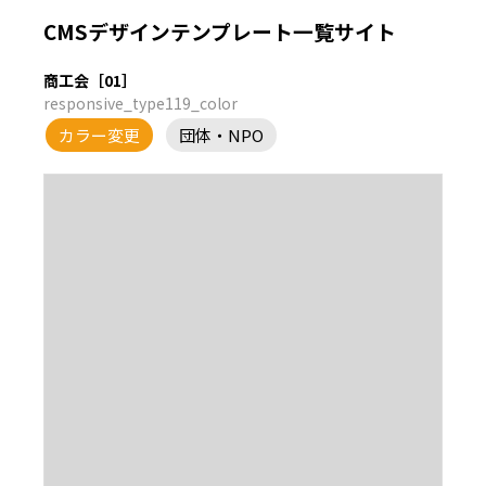
CMSデザインテンプレート一覧サイト
商工会［01］
responsive_type119_color
カラー変更
団体・NPO