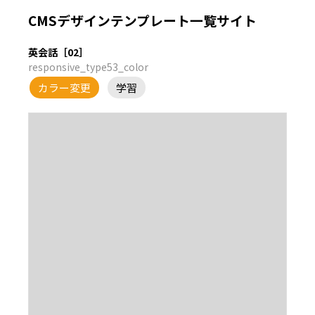
CMSデザインテンプレート一覧サイト
英会話［02］
responsive_type53_color
カラー変更
学習